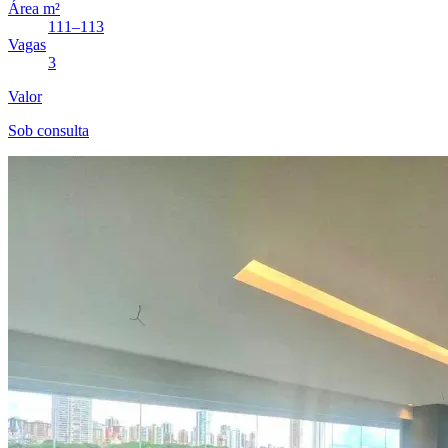
Área m²
111–113
Vagas
3
Valor
Sob consulta