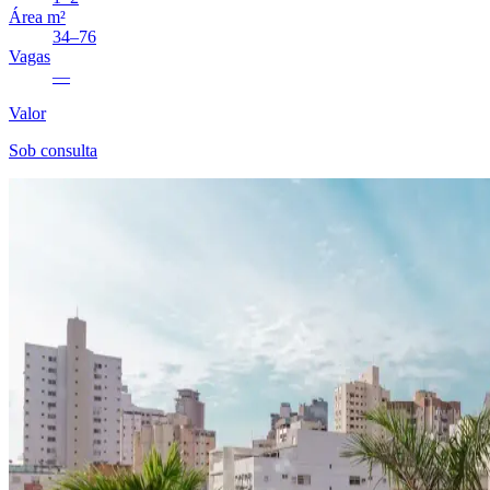
Área m²
34–76
Vagas
—
Valor
Sob consulta