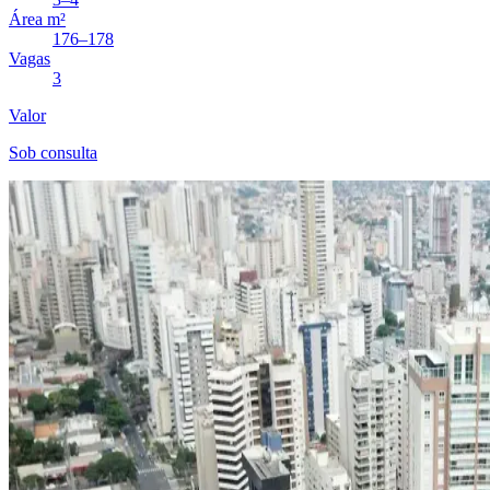
Área m²
176–178
Vagas
3
Valor
Sob consulta