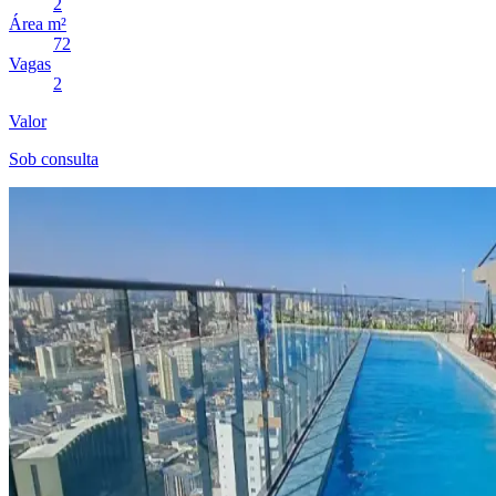
2
Área m²
72
Vagas
2
Valor
Sob consulta