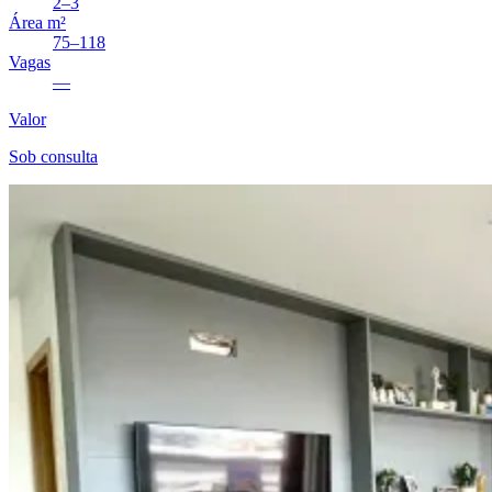
2–3
Área m²
75–118
Vagas
—
Valor
Sob consulta