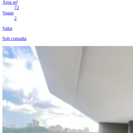
Área m²
72
Vagas
2
Valor
Sob consulta