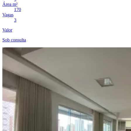
Área m²
170
Vagas
3
Valor
Sob consulta